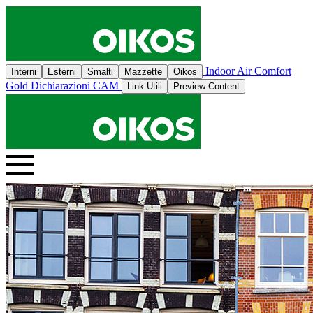
Indoor Air Comfort
Interni
Esterni
Smalti
Mazzette
Oikos
Gold
Dichiarazioni CAM
Link Utili
Preview Content