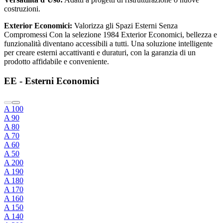
costruzioni.
Exterior Economici:
Valorizza gli Spazi Esterni Senza
Compromessi Con la selezione 1984 Exterior Economici, bellezza e
funzionalità diventano accessibili a tutti. Una soluzione intelligente
per creare esterni accattivanti e duraturi, con la garanzia di un
prodotto affidabile e conveniente.
EE - Esterni Economici
A 100
A 90
A 80
A 70
A 60
A 50
A 200
A 190
A 180
A 170
A 160
A 150
A 140