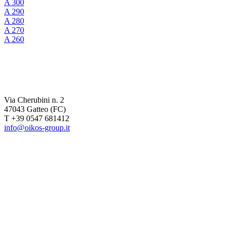
A 300
A 290
A 280
A 270
A 260
Via Cherubini n. 2
47043 Gatteo (FC)
T +39 0547 681412
info@oikos-group.it