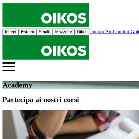
Indoor Air Comfort Go
Interni
Esterni
Smalti
Mazzette
Oikos
Academy
Partecipa ai nostri corsi