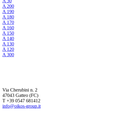
A 30
A 200
A 190
A 180
A 170
A 160
A 150
A 140
A 130
A 120
A 300
Via Cherubini n. 2
47043 Gatteo (FC)
T +39 0547 681412
info@oikos-group.it