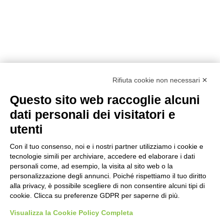
Rifiuta cookie non necessari ✕
Questo sito web raccoglie alcuni
dati personali dei visitatori e
utenti
Con il tuo consenso, noi e i nostri partner utilizziamo i cookie e
tecnologie simili per archiviare, accedere ed elaborare i dati
personali come, ad esempio, la visita al sito web o la
personalizzazione degli annunci. Poiché rispettiamo il tuo diritto
alla privacy, è possibile scegliere di non consentire alcuni tipi di
Prodotti
Interni
Smalti per Interni/Esterni
Esterni
cookie. Clicca su preferenze GDPR per saperne di più.
Oikos
Visualizza la Cookie Policy Completa
Dichiarazioni Cam
Chi siamo
Academy
Sostenibilità
Showroom