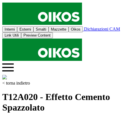
Dichiarazioni CAM
Interni
Esterni
Smalti
Mazzette
Oikos
Link Utili
Preview Content
< torna indietro
T12A020 - Effetto Cemento
Spazzolato