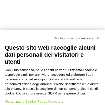
Rifiuta cookie non necessari ✕
Questo sito web raccoglie alcuni
dati personali dei visitatori e
utenti
Con il tuo consenso, noi e i nostri partner utilizziamo i cookie e
tecnologie simili per archiviare, accedere ed elaborare i dati
personali come, ad esempio, la visita al sito web o la
personalizzazione degli annunci. Poiché rispettiamo il tuo diritto
alla privacy, è possibile scegliere di non consentire alcuni tipi di
Prodotti
Interni
Smalti per Interni/Esterni
Esterni
cookie. Clicca su preferenze GDPR per saperne di più.
Oikos
Visualizza la Cookie Policy Completa
Dichiarazioni Cam
Chi siamo
Academy
Sostenibilità
Showroom